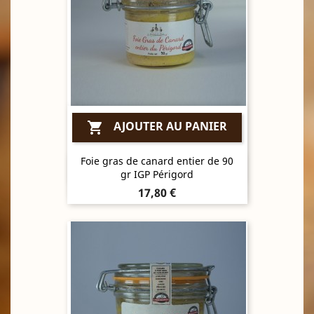
AJOUTER AU PANIER

Foie gras de canard entier de 90
Aperçu rapide

gr IGP Périgord
Prix
17,80 €