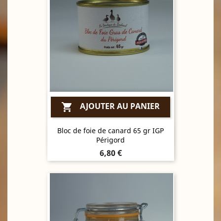
AJOUTER AU PANIER

Bloc de foie de canard 65 gr IGP
Aperçu rapide

Périgord
Prix
6,80 €