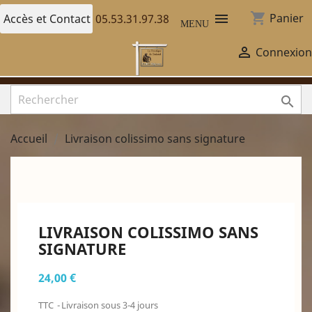
shopping_cart

Panier
Accès et Contact
05.53.31.97.38
MENU

Connexion

Accueil
Livraison colissimo sans signature
LIVRAISON COLISSIMO SANS
SIGNATURE
24,00 €
TTC
Livraison sous 3-4 jours