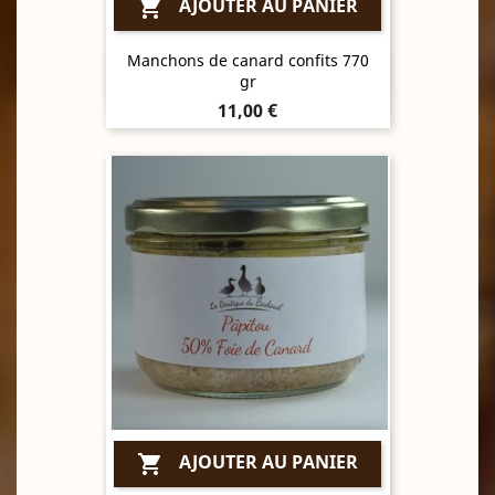
AJOUTER AU PANIER

Manchons de canard confits 770
Aperçu rapide

gr
Prix
11,00 €
AJOUTER AU PANIER
