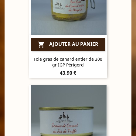
AJOUTER AU PANIER

Foie gras de canard entier de 300
Aperçu rapide

gr IGP Périgord
Prix
43,90 €