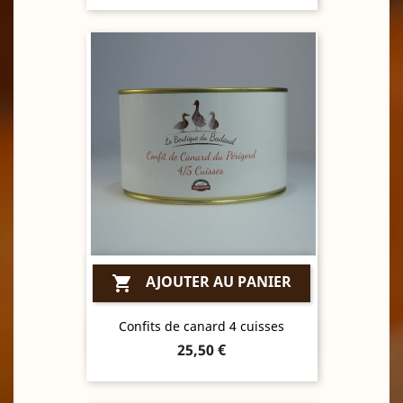
AJOUTER AU PANIER

Confits de canard 4 cuisses
Aperçu rapide

Prix
25,50 €