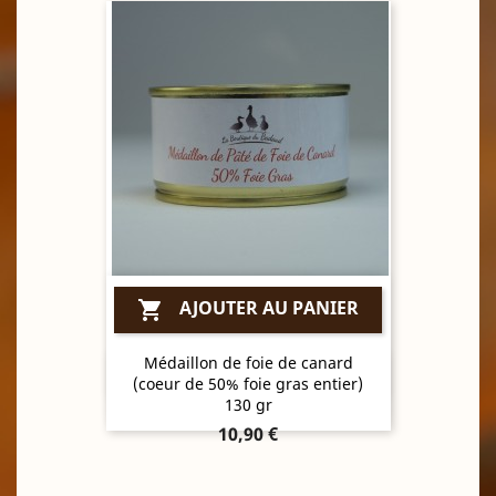
AJOUTER AU PANIER

Médaillon de foie de canard
Aperçu rapide

(coeur de 50% foie gras entier)
130 gr
Prix
10,90 €