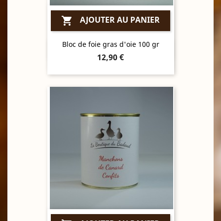
AJOUTER AU PANIER

Bloc de foie gras d'oie 100 gr
Aperçu rapide

Prix
12,90 €