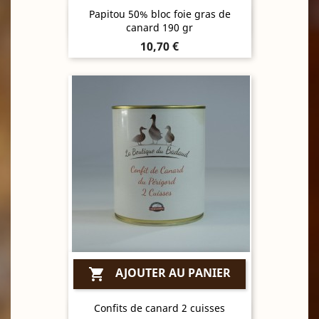
Papitou 50% bloc foie gras de
Aperçu rapide

canard 190 gr
Prix
10,70 €
AJOUTER AU PANIER

Confits de canard 2 cuisses
Aperçu rapide
