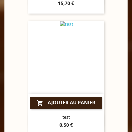
Prix
15,70 €
AJOUTER AU PANIER

test
Aperçu rapide

Prix
0,50 €