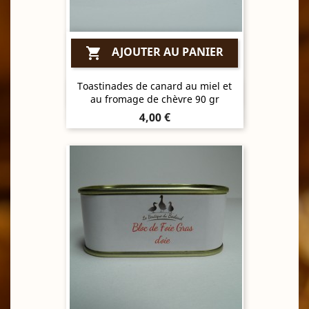
AJOUTER AU PANIER

Toastinades de canard au miel et
Aperçu rapide

au fromage de chèvre 90 gr
Prix
4,00 €