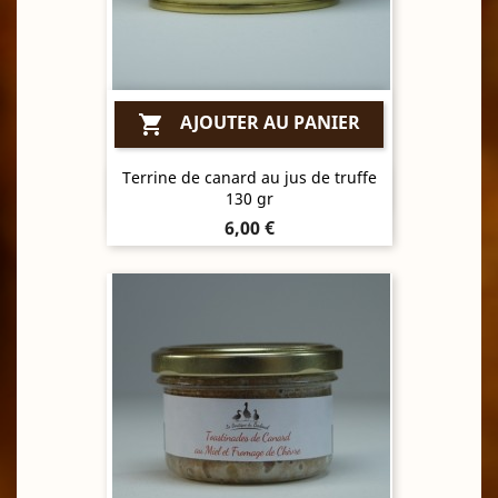
AJOUTER AU PANIER

Terrine de canard au jus de truffe
Aperçu rapide

130 gr
Prix
6,00 €