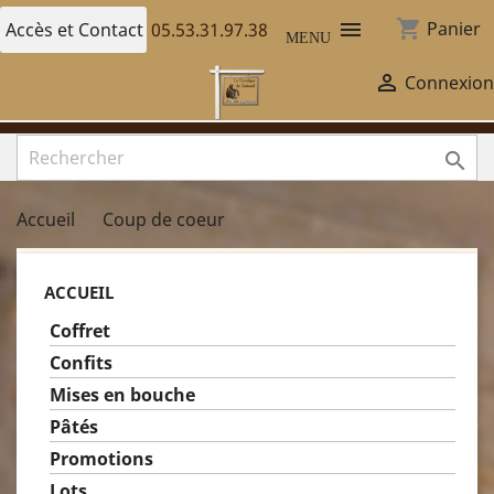
shopping_cart

Panier
Accès et Contact
05.53.31.97.38
MENU

Connexion

Accueil
Coup de coeur
ACCUEIL
Coffret
Confits
Mises en bouche
Pâtés
Promotions
Lots