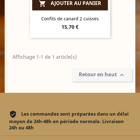
AJOUTER AU PANIER

Confits de canard 2 cuisses
Aperçu rapide

Prix
15,70 €
Affichage 1-1 de 1 article(s)
Retour en haut

Les commandes sont préparées dans un délai
moyen de 24h-48h en période normale. Livraison
24h ou 48h